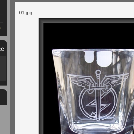
.
01.jpg
z
ce