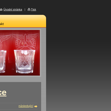
Úvodní stránka
|
Tisk
akt
ce
následující