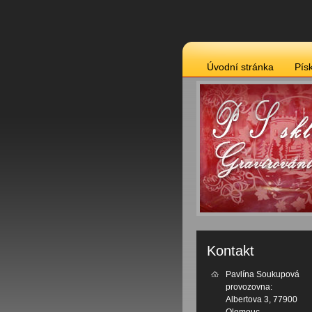
Úvodní stránka
Pís
Kontakt
Pavlína Soukupová
provozovna:
Albertova 3, 77900
Olomouc