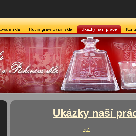
kování skla
Ruční gravírování skla
Ukázky naší práce
Kont
Ukázky naší prá
zpět