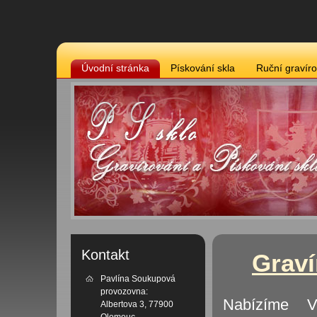
Úvodní stránka
Pískování skla
Ruční gravíro
Kontakt
Graví
Pavlína Soukupová
provozovna:
Nabízíme V
Albertova 3, 77900
Olomouc