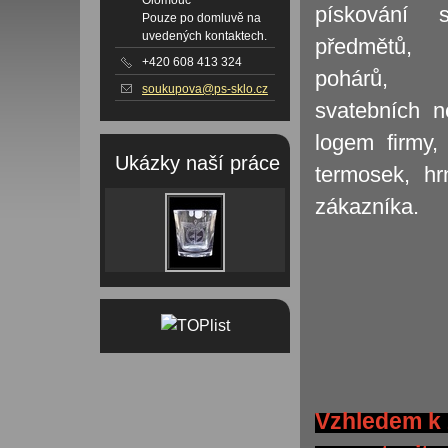
pískování 
Pouze po domluvě na
uvedených kontaktech.
předmě
+420 608 413 324
pohárů, ma
soukupova@ps-sklo.cz
svatebních n
logem firmy,
Ukázky naší práce
termosek, hr
zákazníka.
Vzhledem k 