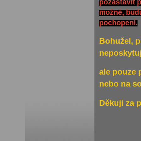
pozastavit 
možné, budu
pochopení.
Bohužel, p
neposkytuj
ale pouze 
nebo na s
Děkuji za 